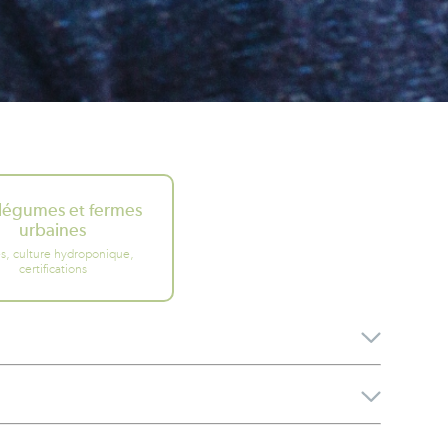
légumes et fermes
urbaines
es, culture hydroponique,
certifications