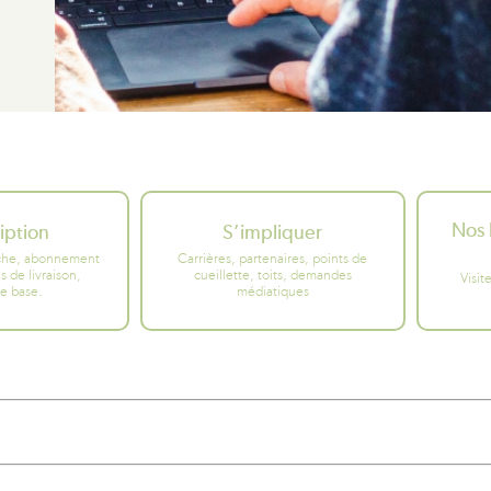
Nos 
ription
S’impliquer
che, abonnement
Carrières, partenaires, points de
s de livraison,
cueillette, toits, demandes
Visit
e base.
médiatiques