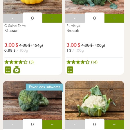
-
+
-
+
Ô Saine Terre
Purdélys
Pâtisson
Brocoli
3.00
3.00
4.00
4.00
(454g)
(400g)
0.88
/ 100g
1
/ 100g
(3)
(14)
Favori des Lufavores
-
+
-
+