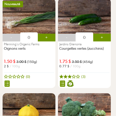
Nouveauté
-
+
-
+
Pfenning's Organic Farms
Jardins Glenorra
Oignons verts
Courgettes vertes (zucchinis)
1.50
1.75
3.00
3.50
(150g)
(454g)
2
/ 100g
0.77
/ 100g
(0)
(3)