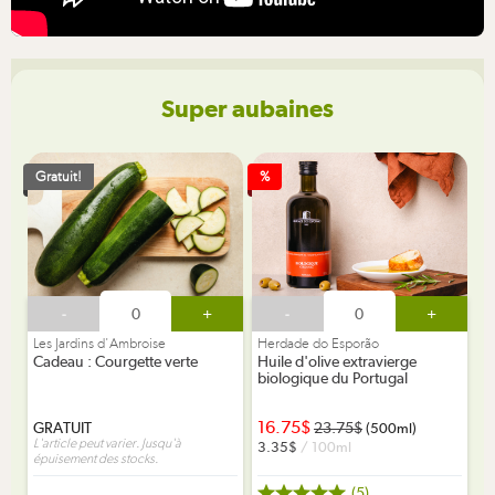
Super aubaines
Gratuit!
%
-
+
-
+
Les Jardins d'Ambroise
Herdade do Esporão
Cadeau : Courgette verte
Huile d'olive extravierge
biologique du Portugal
16.75
GRATUIT
23.75
(500ml)
L'article peut varier. Jusqu'à
3.35
/ 100ml
épuisement des stocks.
(5)