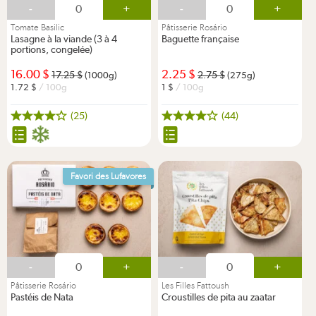
-
+
-
+
Tomate Basilic
Pâtisserie Rosário
Lasagne à la viande (3 à 4
Baguette française
portions, congelée)
16.00
2.25
17.25
2.75
(1000g)
(275g)
1.72
/ 100g
1
/ 100g
(25)
(44)
Favori des Lufavores
-
+
-
+
Pâtisserie Rosário
Les Filles Fattoush
Pastéis de Nata
Croustilles de pita au zaatar