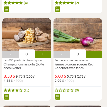
(4)
(2)
-
+
-
+
Les 400 pieds de champignon
Ferme aux pleines saveurs
Champignons assortis (boîte
Jeunes oignons rouges Red
découverte)
Cabernet avec fanes
8.50
5.00
9.75
5.75
(200g)
(275g)
4.88
/ 100g
2.09
/ 100g
(15)
(0)