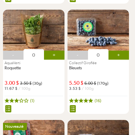
-
+
-
+
AquaVerti
Collectif Giroflée
Roquette
Bleuets
3.00
5.50
3.50
6.00
(30g)
(170g)
11.67
/ 100g
3.53
/ 100g
(1)
(16)
Nouveauté