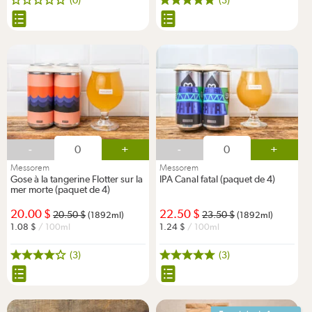
-
+
-
+
Messorem
Messorem
Gose à la tangerine Flotter sur la
IPA Canal fatal (paquet de 4)
mer morte (paquet de 4)
20.00
22.50
20.50
23.50
(1892ml)
(1892ml)
1.08
/ 100ml
1.24
/ 100ml
(3)
(3)