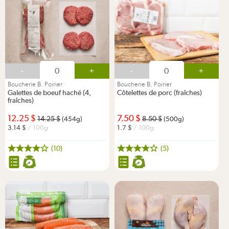
-
+
-
+
Boucherie B. Poirier
Boucherie B. Poirier
Galettes de boeuf haché (4,
Côtelettes de porc (fraîches)
fraîches)
12.25
7.50
14.25
8.50
(454g)
(500g)
3.14
/ 100g
1.7
/ 100g
(10)
(5)