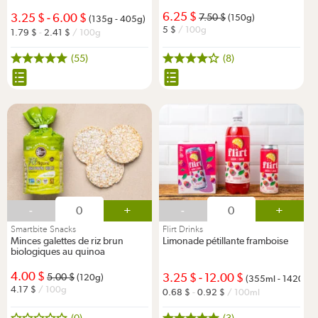
6.25
3.25
-
6.00
7.50
(150g)
(135g - 405g)
5
/ 100g
1.79
-
2.41
/ 100g
(55)
(8)
-
+
-
+
Smartbite Snacks
Flirt Drinks
Minces galettes de riz brun
Limonade pétillante framboise
biologiques au quinoa
4.00
3.25
-
12.00
5.00
(120g)
(355ml - 1420ml)
4.17
/ 100g
0.68
-
0.92
/ 100ml
(0)
(3)