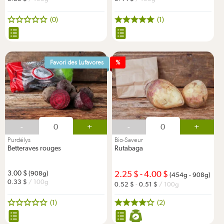
(0)
(1)
Favori des Lufavores
%
-
+
-
+
Purdélys
Bio-Saveur
Betteraves rouges
Rutabaga
3.00
2.25
-
4.00
(908g)
(454g - 908g)
0.33
/ 100g
0.52
-
0.51
/ 100g
(1)
(2)