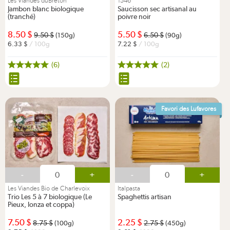
Les Viandes duBreton
1546
Jambon blanc biologique
Saucisson sec artisanal au
(tranché)
poivre noir
8.50
5.50
9.50
6.50
(150g)
(90g)
6.33
/ 100g
7.22
/ 100g
(6)
(2)
Favori des Lufavores
-
+
-
+
Les Viandes Bio de Charlevoix
Italpasta
Trio Les 5 à 7 biologique (Le
Spaghettis artisan
Pieux, lonza et coppa)
7.50
2.25
8.75
2.75
(100g)
(450g)