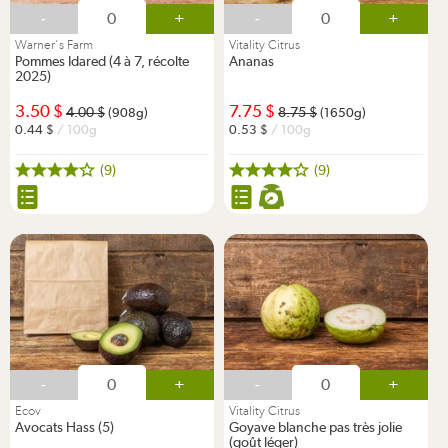
-
+
-
+
Warner's Farm
Vitality Citrus
Pommes Idared (4 à 7, récolte
Ananas
2025)
3.50
7.75
4.00
8.75
(908g)
(1650g)
0.44
/ 100g
0.53
/ 100g
(9)
(9)
-
+
-
+
Ecov
Vitality Citrus
Avocats Hass (5)
Goyave blanche pas très jolie
(goût léger)