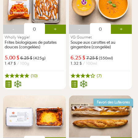
-
+
-
+
Wholly Veggie!
VG Gourmet
Frites biologiques de patates
Soupe aux carottes et au
douces (congelées)
gingembre (congelée)
5.00
6.25
6.25
7.25
(425g)
(550ml)
1.47
/ 100g
1.32
/ 100ml
(10)
(7)
Favori des Lufavores