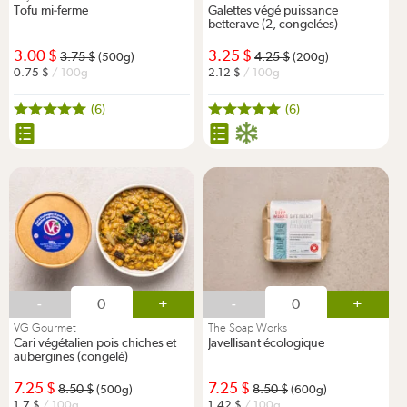
Tofu mi-ferme
Galettes végé puissance
betterave (2, congelées)
3.00
3.25
3.75
4.25
(500g)
(200g)
0.75
/ 100g
2.12
/ 100g
(6)
(6)
-
+
-
+
VG Gourmet
The Soap Works
Cari végétalien pois chiches et
Javellisant écologique
aubergines (congelé)
7.25
7.25
8.50
8.50
(500g)
(600g)
1.7
/ 100g
1.42
/ 100g