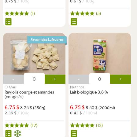
8.75
/ 100g
0.61
/ 100g
(1)
(5)
Favori des Lufavores
-
+
-
+
O'Mari
Nutrinor
Raviolis courge et amandes
Lait biologique 3,8 %
(congelés)
6.75
6.75
8.25
8.50
(350g)
(2000ml)
2.36
/ 100g
0.43
/ 100ml
(17)
(12)