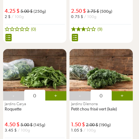
4.25
2.50
5.00
3.75
(250g)
(500g)
2
/ 100g
0.75
/ 100g
(0)
(9)
-
+
-
+
Jardins Carya
Jardins Glenorra
Roquette
Petit chou frisé vert (kale)
4.50
1.50
5.00
2.00
(145g)
(190g)
3.45
/ 100g
1.05
/ 100g