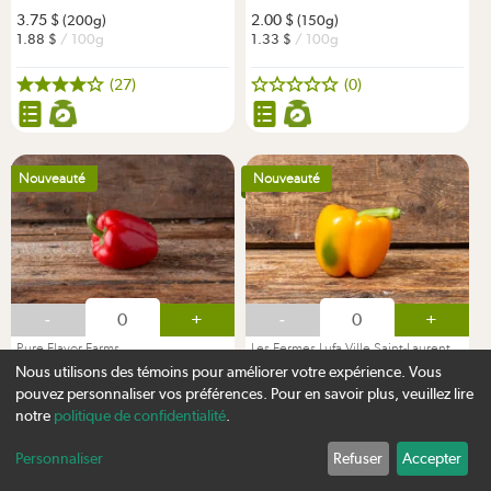
3.75
2.00
(200g)
(150g)
1.88
/ 100g
1.33
/ 100g
(27)
(0)
Nouveauté
Nouveauté
-
+
-
+
Pure Flavor Farms
Les Fermes Lufa Ville Saint-Laurent
Poivron rouge
Poivron sucré orange Originale
Nous utilisons des témoins pour améliorer votre expérience. Vous
pouvez personnaliser vos préférences. Pour en savoir plus, veuillez lire
notre
politique de confidentialité
.
2.00
3.75
(170g)
(200g)
1.18
/ 100g
1.88
/ 100g
Personnaliser
Refuser
Accepter
Inscrivez-vous
(0)
(1)