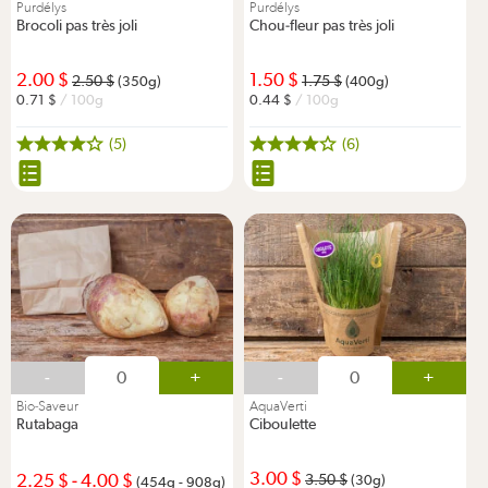
Purdélys
Purdélys
Brocoli pas très joli
Chou-fleur pas très joli
2.00
1.50
2.50
1.75
(350g)
(400g)
0.71
/ 100g
0.44
/ 100g
(5)
(6)
-
+
-
+
Bio-Saveur
AquaVerti
Rutabaga
Ciboulette
3.00
2.25
-
4.00
3.50
(30g)
(454g - 908g)