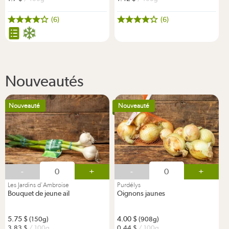
(6)
(6)
Nouveautés
Nouveauté
Nouveauté
-
+
-
+
Les Jardins d'Ambroise
Purdélys
Bouquet de jeune ail
Oignons jaunes
5.75
4.00
(150g)
(908g)
3.83
/ 100g
0.44
/ 100g