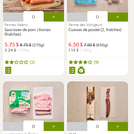
-
+
-
+
Fermes Valens
Ferme des Voltigeurs
Saucisses de porc chorizo
Cuisses de poulet (2, fraîches)
(fraîches)
5.75
6.50
8.75
7.50
(270g)
(650g)
3.24
/ 100g
1.15
/ 100g
(2)
(9)
-
+
-
+