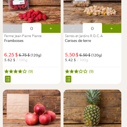
-
+
-
+
Ferme Jean-Pierre Plante
Serres et Jardins R.G.C.A
Framboises
Cerises de terre
6.25
5.50
6.75
6.50
(120g)
(120g)
5.62
/ 100g
5.42
/ 100g
(9)
(9)