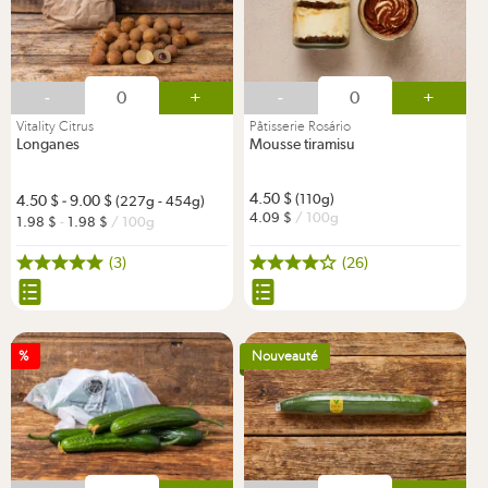
-
+
-
+
Vitality Citrus
Pâtisserie Rosário
Longanes
Mousse tiramisu
4.50
(110g)
4.50
-
9.00
(227g - 454g)
4.09
/ 100g
1.98
-
1.98
/ 100g
(3)
(26)
%
Nouveauté