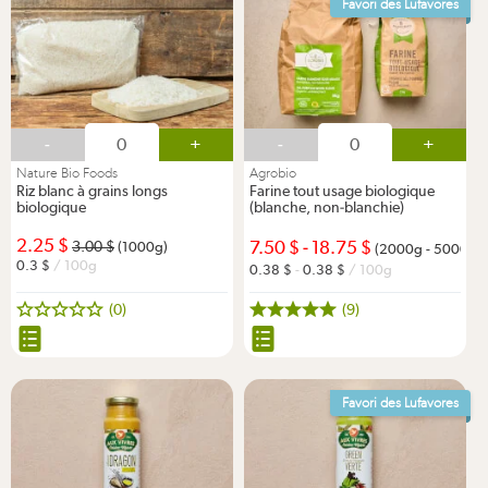
Favori des Lufavores
-
+
-
+
Nature Bio Foods
Agrobio
Riz blanc à grains longs
Farine tout usage biologique
biologique
(blanche, non-blanchie)
2.25
7.50
-
18.75
3.00
(1000g)
(2000g - 5000g)
0.3
/ 100g
0.38
-
0.38
/ 100g
(0)
(9)
Favori des Lufavores