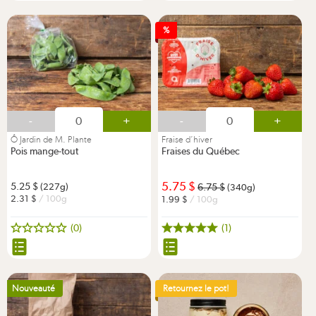
%
-
+
-
+
Ô Jardin de M. Plante
Fraise d’hiver
Pois mange-tout
Fraises du Québec
5.75
5.25
(227g)
6.75
(340g)
2.31
/ 100g
1.99
/ 100g
(0)
(1)
Nouveauté
Retournez le pot!