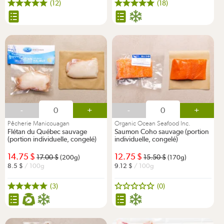
(12)
(18)
-
+
-
+
Pêcherie Manicouagan
Organic Ocean Seafood Inc.
Flétan du Québec sauvage
Saumon Coho sauvage (portion
(portion individuelle, congelé)
individuelle, congelé)
14.75
12.75
17.00
15.50
(200g)
(170g)
8.5
/ 100g
9.12
/ 100g
(3)
(0)