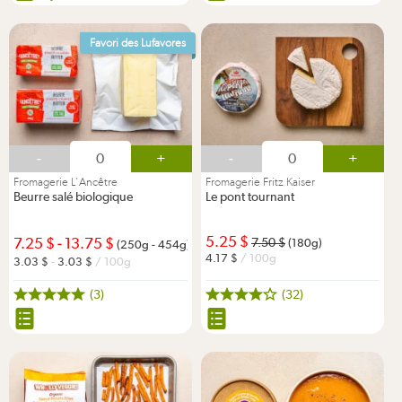
Favori des Lufavores
-
+
-
+
Fromagerie L'Ancêtre
Fromagerie Fritz Kaiser
Beurre salé biologique
Le pont tournant
5.25
7.25
-
13.75
7.50
(180g)
(250g - 454g)
4.17
/ 100g
3.03
-
3.03
/ 100g
(3)
(32)