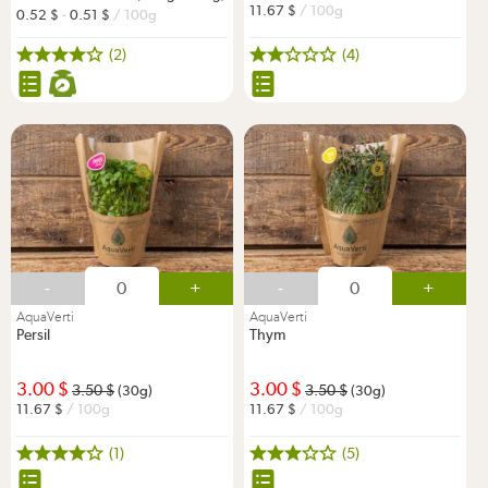
11.67
/ 100g
0.52
-
0.51
/ 100g
(2)
(4)
-
+
-
+
AquaVerti
AquaVerti
Persil
Thym
3.00
3.00
3.50
3.50
(30g)
(30g)
11.67
/ 100g
11.67
/ 100g
(1)
(5)