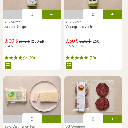
-
+
-
+
Aux Vivres
Aux Vivres
Sauce Dragon
Vinaigrette verte
8.00
7.50
9.75
8.75
(250ml)
(250ml)
3.9
/ 100ml
3.5
/ 100ml
(10)
(19)
-
+
-
+
Soya Distinction Inc
VG Gourmet