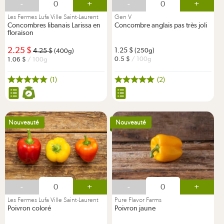
-
+
-
+
Les Fermes Lufa Ville Saint-Laurent
Gen V
Concombres libanais Larissa en
Concombre anglais pas très joli
floraison
2.25
1.25
4.25
(250g)
(400g)
0.5
/ 100g
1.06
/ 100g
(1)
(2)
Nouveauté
Nouveauté
-
+
-
+
Les Fermes Lufa Ville Saint-Laurent
Pure Flavor Farms
Poivron coloré
Poivron jaune