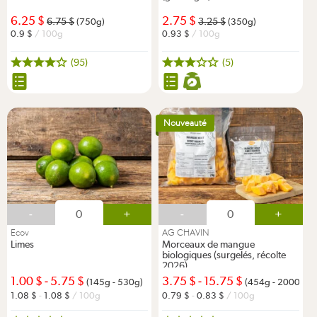
6.25
2.75
6.75
3.25
(750g)
(350g)
0.9
/ 100g
0.93
/ 100g
(95)
(5)
Nouveauté
-
+
-
+
Ecov
AG CHAVIN
Limes
Morceaux de mangue
biologiques (surgelés, récolte
2026)
1.00
-
5.75
3.75
-
15.75
(145g - 530g)
(454g - 2000g)
1.08
-
1.08
/ 100g
0.79
-
0.83
/ 100g